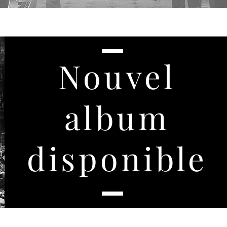
Nouvel
album
disponible